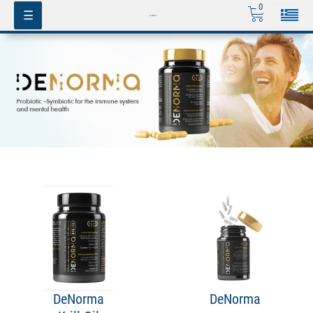
0
Toggle
☰
navigation
DeNorma
DeNorma