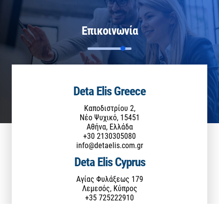
Επικοινωνία
Deta Elis Greece
Καποδιστρίου 2,
Νέο Ψυχικό, 15451
Αθήνα, Ελλάδα
+30 2130305080
info@detaelis.com.gr
Deta Elis Cyprus
Αγίας Φυλάξεως 179
Λεμεσός, Κύπρος
+35 725222910
detaeliscyprusltd@cytanet.com.cy