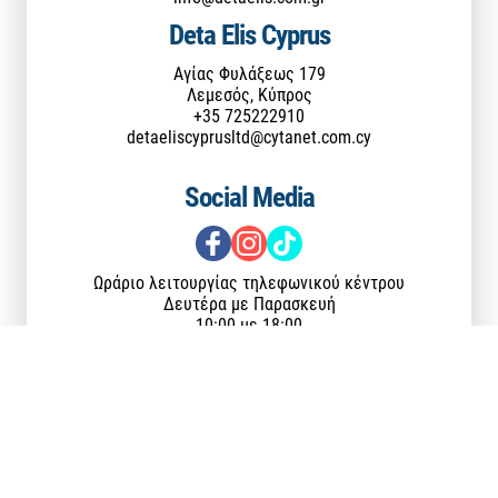
Deta Elis Cyprus
Αγίας Φυλάξεως 179
Λεμεσός, Κύπρος
+35 725222910
detaeliscyprusltd@cytanet.com.cy
Social Media
Ωράριο λειτουργίας τηλεφωνικού κέντρου
Δευτέρα με Παρασκευή
10:00 με 18:00
Τρόποι Αποστολής & Πληρωμής
Όροι Χρήσης & Προϋποθέσεις