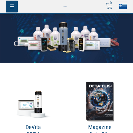
0
Toggle
☰
navigation
DeVita
Magazine