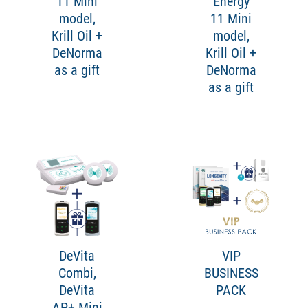
11 Mini
Energy
model,
11 Mini
Krill Oil +
model,
DeNorma
Krill Oil +
as a gift
DeNorma
as a gift
DeVita
VIP
Combi,
BUSINESS
DeVita
PACK
AP+ Mini