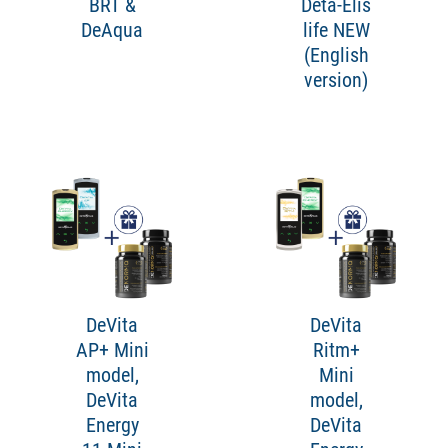
BRT &
Deta-Elis
DeAqua
life NEW
(English
version)
DeVita
DeVita
AP+ Mini
Ritm+
model,
Mini
DeVita
model,
Energy
DeVita