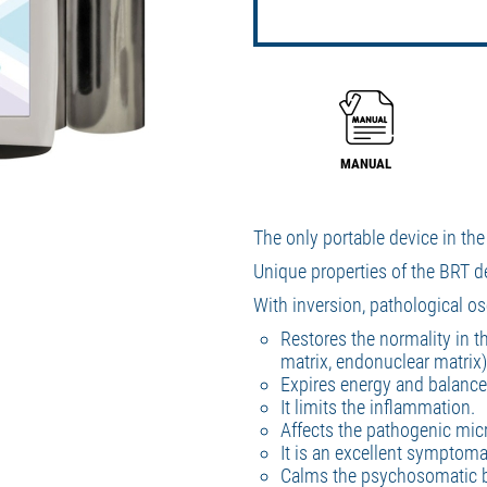
MANUAL
The only portable device in th
Unique properties of the BRT d
With inversion, pathological os
Restores the normality in t
matrix, endonuclear matrix)
Expires energy and balance
It limits the inflammation.
Affects the pathogenic mi
It is an excellent symptoma
Calms the psychosomatic b