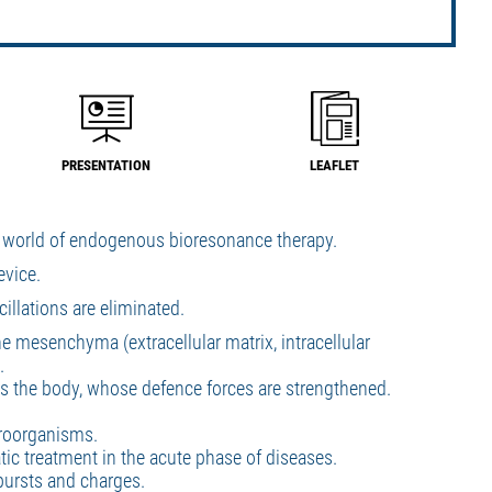
PRESENTATION
LEAFLET
e world of endogenous bioresonance therapy.
evice.
cillations are eliminated.
he mesenchyma (extracellular matrix, intracellular
.
s the body, whose defence forces are strengthened.
croorganisms.
tic treatment in the acute phase of diseases.
ursts and charges.